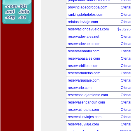
propiedadesturisticas.com
Oferta
provinciadecordoba.com
Oferta
rankingdehoteles.com
Oferta
relatosdeviaje.com
Oferta
reservaciondevuelos.com
$28,995
reservadeviajes.net
Oferta
reservadevuelo.com
Oferta
reservaenhotel.com
Oferta
reservapasajes.com
Oferta
reservarbillete.com
Oferta
reservarboletos.com
Oferta
reservarpasaje.com
Oferta
reservarte.com
Oferta
reservasalojamiento.com
Oferta
reservasencancun.com
Oferta
reservashoteis.com
Oferta
reservatusviajes.com
Oferta
reservesuviaje.com
Oferta