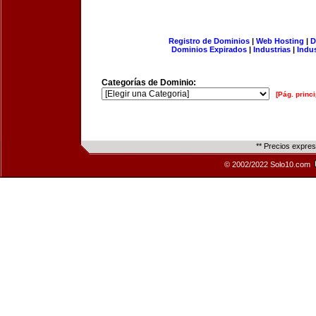
Registro de Dominios
|
Web Hosting
|
D
Dominios Expirados
|
Industrias
|
Indu
Categorías de Dominio:
[Pág. princi
** Precios expre
© 2002/2022 Solo10.com