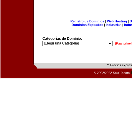
Registro de Dominios
|
Web Hosting
|
D
Dominios Expirados
|
Industrias
|
Indu
Categorías de Dominio:
[Pág. princi
** Precios expre
© 2002/2022 Solo10.com