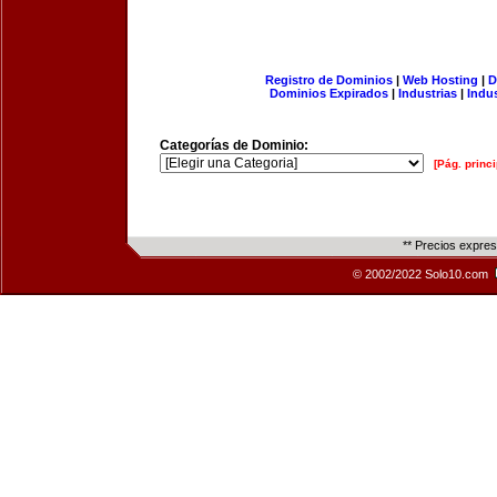
Registro de Dominios
|
Web Hosting
|
D
Dominios Expirados
|
Industrias
|
Indu
Categorías de Dominio:
[Pág. princi
** Precios expre
© 2002/2022 Solo10.com