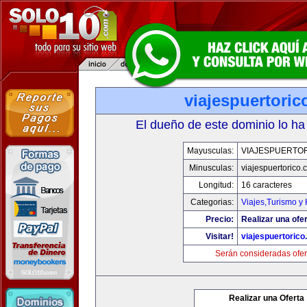
viajespuertori
El dueño de este dominio lo ha
Mayusculas:
VIAJESPUERTO
Minusculas:
viajespuertorico
Longitud:
16 caracteres
Categorias:
Viajes,Turismo y
Precio:
Realizar una ofer
Visitar!
viajespuertoric
Serán consideradas ofer
Realizar una Oferta