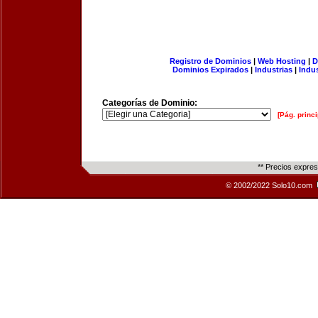
Registro de Dominios
|
Web Hosting
|
D
Dominios Expirados
|
Industrias
|
Indu
Categorías de Dominio:
[Pág. princi
** Precios expre
© 2002/2022 Solo10.com