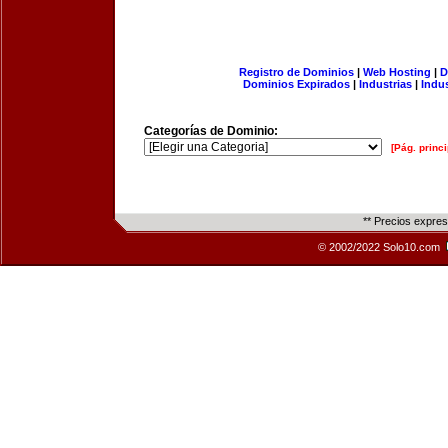
Registro de Dominios
|
Web Hosting
|
D
Dominios Expirados
|
Industrias
|
Indu
Categorías de Dominio:
[Pág. princi
** Precios expre
© 2002/2022 Solo10.com