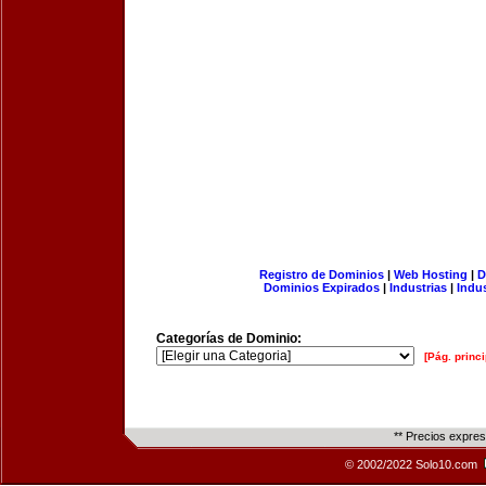
Registro de Dominios
|
Web Hosting
|
D
Dominios Expirados
|
Industrias
|
Indu
Categorías de Dominio:
[Pág. princi
** Precios expre
© 2002/2022 Solo10.com