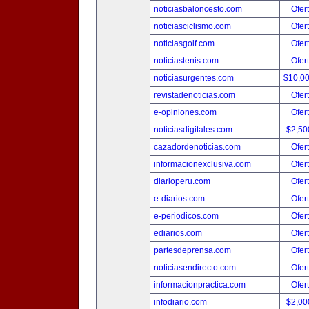
noticiasbaloncesto.com
Ofer
noticiasciclismo.com
Ofer
noticiasgolf.com
Ofer
noticiastenis.com
Ofer
noticiasurgentes.com
$10,0
revistadenoticias.com
Ofer
e-opiniones.com
Ofer
noticiasdigitales.com
$2,50
cazadordenoticias.com
Ofer
informacionexclusiva.com
Ofer
diarioperu.com
Ofer
e-diarios.com
Ofer
e-periodicos.com
Ofer
ediarios.com
Ofer
partesdeprensa.com
Ofer
noticiasendirecto.com
Ofer
informacionpractica.com
Ofer
infodiario.com
$2,00