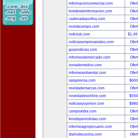
informacioncomercial.com
Ofer
boletindeinformacion.com
Ofer
cadenadeportiva.com
Ofer
revistacampo.com
Ofer
noticlub.com
$1,49
noticiasempresariales.com
Ofer
guianoticias.com
Ofer
informesdemercado.com
Ofer
zonademedios.com
Ofer
informeambiental.com
Ofer
salaprensa.com
$600
revistademarcas.com
Ofer
novedadesonline.com
$550
noticiasyopinion.com
$980
campoaldia.com
Ofer
forodeperiodistas.com
Ofer
informeagropecuario.com
Ofer
diariodecocina.com
Ofer