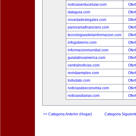
noticiasentucelular.com
Ofer
dataguia.com
Ofer
novedadeslegales.com
Ofer
panoramafinanciero.com
Ofer
tecnologiasdelainformacion.com
Ofer
infogobierno.com
Ofer
informacionmundial.com
Ofer
guialatinoamerica.com
Ofer
centralnoticias.com
Ofer
revistaempleo.com
Ofer
tododato.com
Ofer
noticiasdeeconomia.com
Ofer
noticiasdiarias.com
Ofer
<< Categoria Anterior (Hogar)
Categoria Siguient