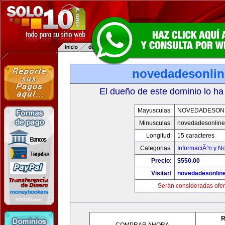
novedadesonli
El dueño de este dominio lo ha
Mayusculas:
NOVEDADESON
Minusculas:
novedadesonlin
Longitud:
15 caracteres
Categorias:
InformaciÃ³n y No
Precio:
$550.00
Visitar!
novedadesonlin
Serán consideradas ofer
R