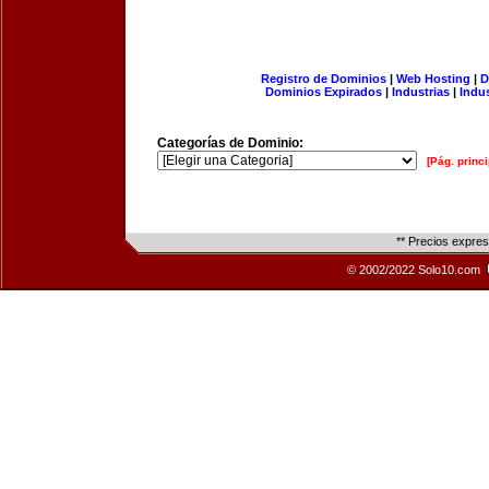
Registro de Dominios
|
Web Hosting
|
D
Dominios Expirados
|
Industrias
|
Indu
Categorías de Dominio:
[Pág. princi
** Precios expre
© 2002/2022 Solo10.com