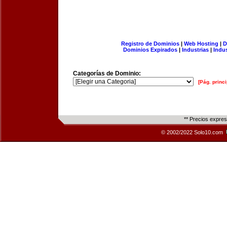
Registro de Dominios
|
Web Hosting
|
D
Dominios Expirados
|
Industrias
|
Indu
Categorías de Dominio:
[Pág. princi
** Precios expre
© 2002/2022 Solo10.com