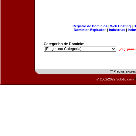
Registro de Dominios
|
Web Hosting
|
D
Dominios Expirados
|
Industrias
|
Indu
Categorías de Dominio:
[Pág. princi
** Precios expre
© 2002/2022 Solo10.com