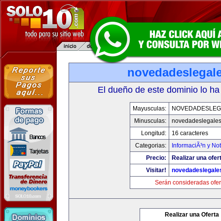
novedadeslegal
El dueño de este dominio lo ha
Mayusculas:
NOVEDADESLEG
Minusculas:
novedadeslegale
Longitud:
16 caracteres
Categorias:
InformaciÃ³n y Not
Precio:
Realizar una ofer
Visitar!
novedadeslegale
Serán consideradas ofer
Realizar una Oferta