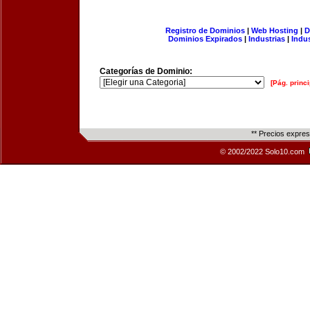
Registro de Dominios
|
Web Hosting
|
D
Dominios Expirados
|
Industrias
|
Indu
Categorías de Dominio:
[Pág. princi
** Precios expre
© 2002/2022 Solo10.com