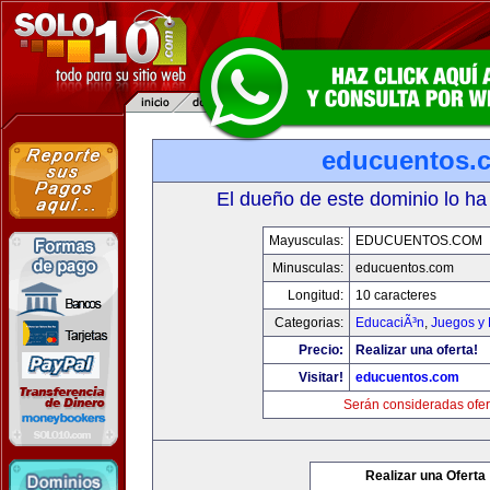
educuentos.
El dueño de este dominio lo ha
Mayusculas:
EDUCUENTOS.COM
Minusculas:
educuentos.com
Longitud:
10 caracteres
Categorias:
EducaciÃ³n
,
Juegos y 
Precio:
Realizar una oferta!
Visitar!
educuentos.com
Serán consideradas ofer
Realizar una Oferta