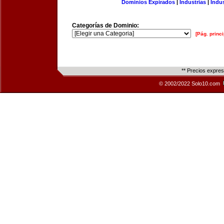
Dominios Expirados
|
Industrias
|
Indu
Categorías de Dominio:
[Pág. princi
** Precios expre
© 2002/2022 Solo10.com