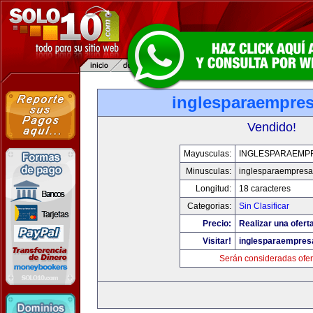
inglesparaempre
Vendido!
Mayusculas:
INGLESPARAEMP
Minusculas:
inglesparaempres
Longitud:
18 caracteres
Categorias:
Sin Clasificar
Precio:
Realizar una oferta
Visitar!
inglesparaempres
Serán consideradas ofer