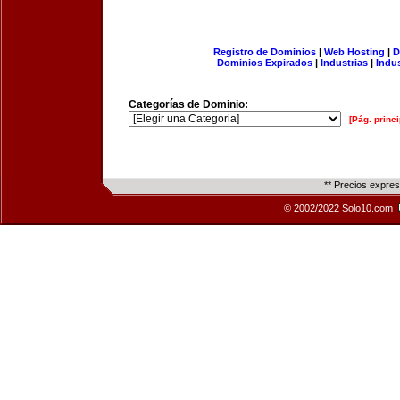
Registro de Dominios
|
Web Hosting
|
D
Dominios Expirados
|
Industrias
|
Indu
Categorías de Dominio:
[Pág. princi
** Precios expre
© 2002/2022 Solo10.com