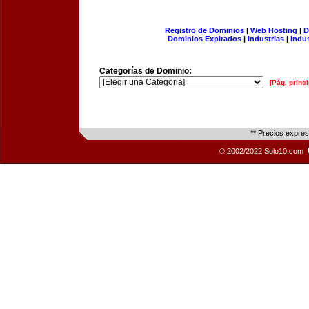
Registro de Dominios
|
Web Hosting
|
D
Dominios Expirados
|
Industrias
|
Indu
Categorías de Dominio:
[Pág. princi
** Precios expre
© 2002/2022 Solo10.com