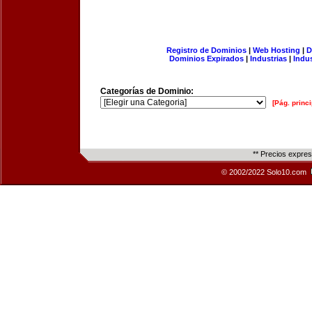
Registro de Dominios
|
Web Hosting
|
D
Dominios Expirados
|
Industrias
|
Indu
Categorías de Dominio:
[Pág. princi
** Precios expre
© 2002/2022 Solo10.com