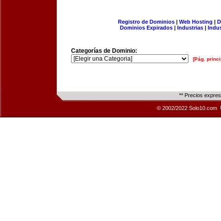
Registro de Dominios
|
Web Hosting
|
D
Dominios Expirados
|
Industrias
|
Indu
Categorías de Dominio:
[Pág. princi
** Precios expre
© 2002/2022 Solo10.com