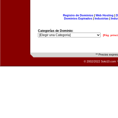
Registro de Dominios
|
Web Hosting
|
D
Dominios Expirados
|
Industrias
|
Indu
Categorías de Dominio:
[Pág. princi
** Precios expre
© 2002/2022 Solo10.com