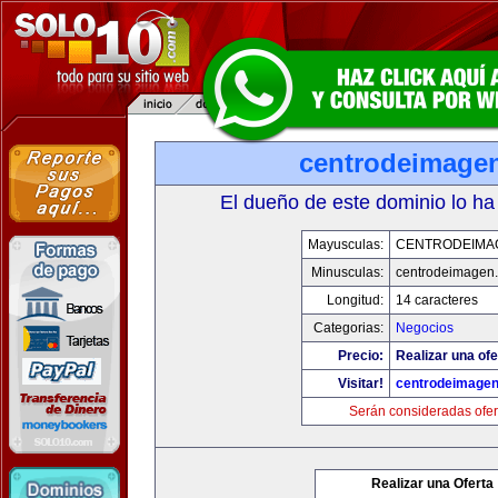
centrodeimage
El dueño de este dominio lo ha
Mayusculas:
CENTRODEIMA
Minusculas:
centrodeimagen
Longitud:
14 caracteres
Categorias:
Negocios
Precio:
Realizar una ofe
Visitar!
centrodeimage
Serán consideradas ofer
Realizar una Oferta