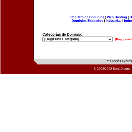
Registro de Dominios
|
Web Hosting
|
D
Dominios Expirados
|
Industrias
|
Indu
Categorías de Dominio:
[Pág. princi
** Precios expre
© 2002/2022 Solo10.com