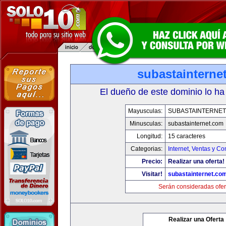
subastainterne
El dueño de este dominio lo ha
Mayusculas:
SUBASTAINTERNET
Minusculas:
subastainternet.com
Longitud:
15 caracteres
Categorias:
Internet
,
Ventas y Co
Precio:
Realizar una oferta!
Visitar!
subastainternet.co
Serán consideradas ofer
Realizar una Oferta