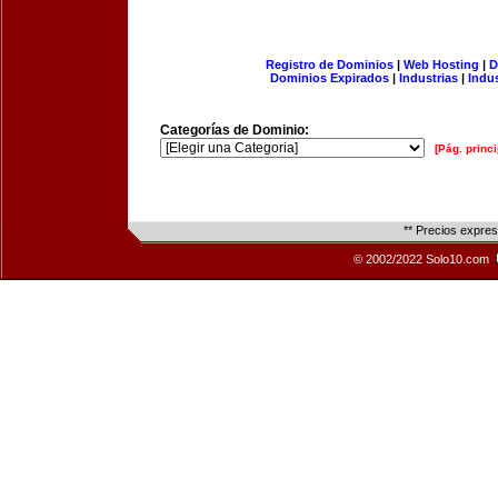
Registro de Dominios
|
Web Hosting
|
D
Dominios Expirados
|
Industrias
|
Indu
Categorías de Dominio:
[Pág. princi
** Precios expre
© 2002/2022 Solo10.com