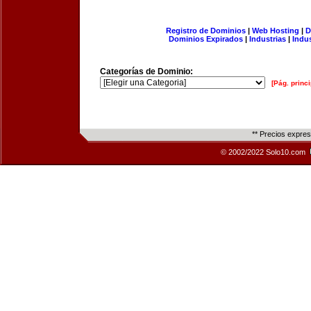
Registro de Dominios
|
Web Hosting
|
D
Dominios Expirados
|
Industrias
|
Indu
Categorías de Dominio:
[Pág. princi
** Precios expre
© 2002/2022 Solo10.com