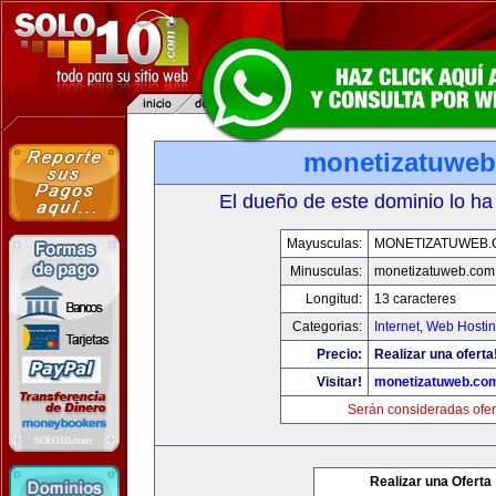
monetizatuwe
El dueño de este dominio lo ha
Mayusculas:
MONETIZATUWEB
Minusculas:
monetizatuweb.com
Longitud:
13 caracteres
Categorias:
Internet
,
Web Hostin
Precio:
Realizar una oferta
Visitar!
monetizatuweb.co
Serán consideradas ofer
Realizar una Oferta